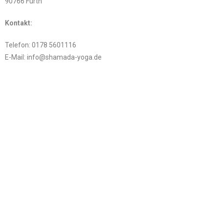
90766 Fürth
Kontakt:
Telefon: 0178 5601116
E-Mail: info@shamada-yoga.de
EU-Streitschlichtung:
Die Europäische Kommission stellt eine Plattform zur Online-
Streitbeilegung (OS) bereit:
https://ec.europa.eu/consumers/odr/
.
Unsere E-Mail-Adresse finden Sie oben im Impressum.
Verbraucherstreitbeilegung/
Universalschlichtungsstelle:
Wir sind nicht bereit oder verpflichtet, an Streitbeilegungsverfahren
vor einer Verbraucherschlichtungsstelle teilzunehmen.
Haftung für Inhalte: